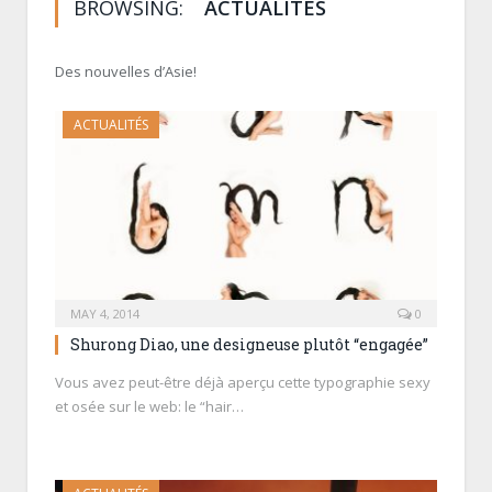
BROWSING:
ACTUALITÉS
Des nouvelles d’Asie!
ACTUALITÉS
MAY 4, 2014
0
Shurong Diao, une designeuse plutôt “engagée”
Vous avez peut-être déjà aperçu cette typographie sexy
et osée sur le web: le “hair…