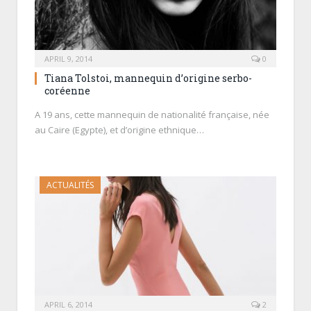
APRIL 9, 2014
0
Tiana Tolstoi, mannequin d’origine serbo-
coréenne
A 19 ans, cette mannequin de nationalité française, née
au Caire (Egypte), et d’origine ethnique…
ACTUALITÉS
APRIL 6, 2014
2