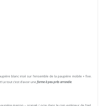
ière blanc irisé sur l’ensemble de la paupière mobile + fixe.
 Le tout c’est d’avoir une
forme à peu près arrondie
.
paupière marron – orangé / ocre dans le coin extérieur de l’œil,