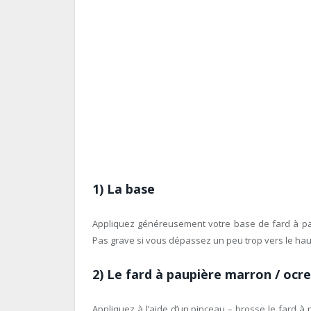
1) La base
Appliquez généreusement votre base de fard à paup
Pas grave si vous dépassez un peu trop vers le haut!
2) Le fard à paupière marron / ocre
Appliquez à l’aide d’un pinceau – brosse le fard à 