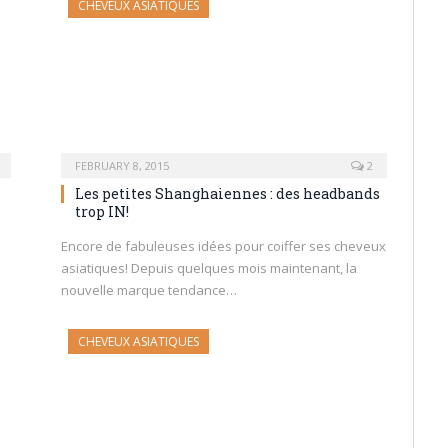
CHEVEUX ASIATIQUES
FEBRUARY 8, 2015
2
Les petites Shanghaiennes : des headbands
trop IN!
Encore de fabuleuses idées pour coiffer ses cheveux
asiatiques! Depuis quelques mois maintenant, la
nouvelle marque tendance…
CHEVEUX ASIATIQUES