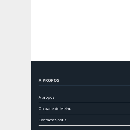
A PROPOS
A propos
On parle de Meinu
Contactez-nous!