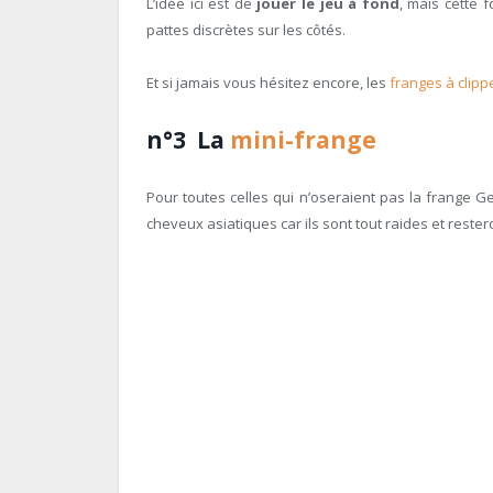
L’idée ici est de
jouer le jeu à fond
, mais cette f
pattes discrètes sur les côtés.
Et si jamais vous hésitez encore, les
franges à clipp
n°3 La
mini-frange
Pour toutes celles qui n’oseraient pas la frange Gei
cheveux asiatiques car ils sont tout raides et rester