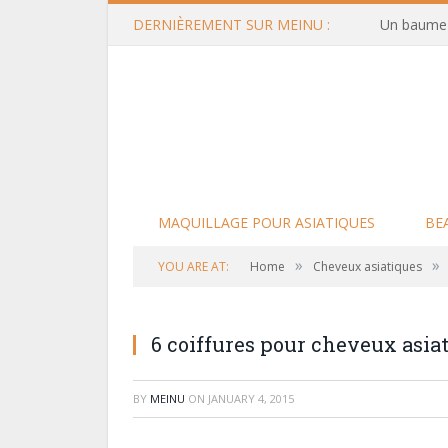
DERNIÈREMENT SUR MEINU :
Un baume d
MAQUILLAGE POUR ASIATIQUES
BE
»
»
YOU ARE AT:
Home
Cheveux asiatiques
6 coiffures pour cheveux asia
BY
MEINU
ON
JANUARY 4, 2015