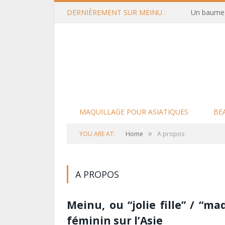
DERNIÈREMENT SUR MEINU :
Un baume d
MAQUILLAGE POUR ASIATIQUES
BE
»
YOU ARE AT:
Home
A propos
A PROPOS
Meinu, ou “jolie fille” / “m
féminin sur l’Asie