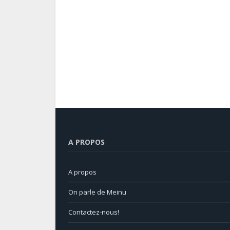
A PROPOS
A propos
On parle de Meinu
Contactez-nous!