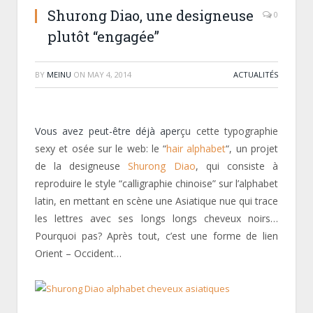
Shurong Diao, une designeuse
0
plutôt “engagée”
BY
MEINU
ON
MAY 4, 2014
ACTUALITÉS
Vous avez peut-être déjà aper
çu cette typographie
sexy et osée sur le web: le “
hair alphabet
“, un projet
de la designeuse
Shurong Diao
, qui consiste à
reproduire le style “calligraphie chinoise” sur l’alphabet
latin, en mettant en scène une Asiatique nue qui trace
les lettres avec ses longs longs cheveux noirs…
Pourquoi pas? Après tout, c’est une forme de lien
Orient – Occident…