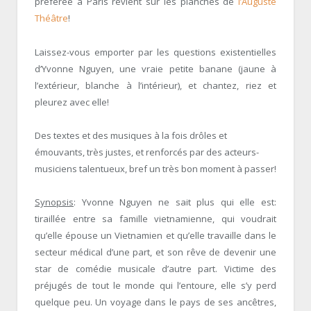
préférée à Paris revient sur les planches de
l’Auguste
Théâtre
!
Laissez-vous emporter par les questions existentielles
d’Yvonne Nguyen, une vraie petite banane (jaune à
l’extérieur, blanche à l’intérieur), et chantez, riez et
pleurez avec elle!
Des textes et des musiques à la fois drôles et
émouvants, très justes, et renforcés par des acteurs-
musiciens talentueux, bref un très bon moment à passer!
Synopsis
: Yvonne Nguyen ne sait plus qui elle est:
tiraillée entre sa famille vietnamienne, qui voudrait
qu’elle épouse un Vietnamien et qu’elle travaille dans le
secteur médical d’une part, et son rêve de devenir une
star de comédie musicale d’autre part. Victime des
préjugés de tout le monde qui l’entoure, elle s’y perd
quelque peu. Un voyage dans le pays de ses ancêtres,