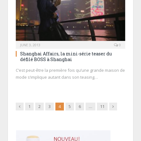
JUNE 3, 2013
0
Shanghai Affairs, la mini-série teaser du
défilé BOSS à Shanghai
C’est peut-être la première fois qu’une grande maison de
mode s’implique autant dans son teasing…
Previous
Next
1
2
3
4
5
6
…
11