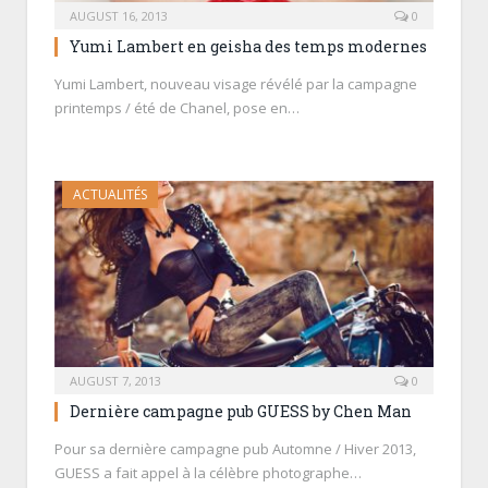
AUGUST 16, 2013
0
Yumi Lambert en geisha des temps modernes
Yumi Lambert, nouveau visage révélé par la campagne
printemps / été de Chanel, pose en…
ACTUALITÉS
AUGUST 7, 2013
0
Dernière campagne pub GUESS by Chen Man
Pour sa dernière campagne pub Automne / Hiver 2013,
GUESS a fait appel à la célèbre photographe…