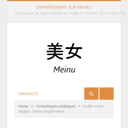
DERNIÈREMENT SUR MEINU :
Queue de cheval basse sur le côté
NAVIGATE
»
»
Home
Cosmétiques asiatiques
La BB cream
Shigeta : mode d’application