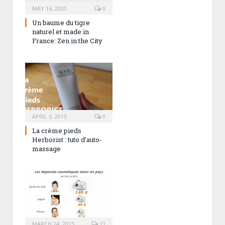
MAY 16, 2020
0
Un baume du tigre
naturel et made in
France: Zen in the City
APRIL 3, 2015
0
La crème pieds
Herborist : tuto d’auto-
massage
MARCH 24, 2015
11