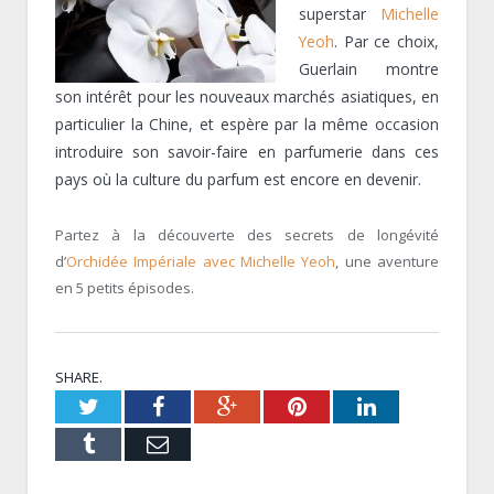
superstar
Michelle
Yeoh
. Par ce choix,
Guerlain montre
son intérêt pour les nouveaux marchés asiatiques, en
particulier la Chine, et espère par la même occasion
introduire son savoir-faire en parfumerie dans ces
pays où la culture du parfum est encore en devenir.
Partez à la découverte des secrets de longévité
d’
Orchidée Impériale avec Michelle Yeoh
, une aventure
en 5 petits épisodes.
SHARE.
Twitter
Facebook
Google+
Pinterest
LinkedIn
Tumblr
Email