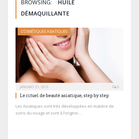
BROWSING:
HUILE
DÉMAQUILLANTE
COSMÉTIQUES ASIATIQUES
JANUARY 21, 2013
0
Le rituel de beauté asiatique, step by step
Les Asiatiques sont très développées en matière de
soins du visage et sont à l’origine…