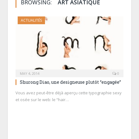
BROWSING:
ART ASIATIQUE
ACTUALITÉS
MAY 4, 2014
0
Shurong Diao, une designeuse plutôt “engagée”
Vous avez peut-être déjà aperçu cette typographie sexy
et osée sur le web: le “hair…