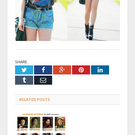
SHARE.
Twitter
Facebook
Google+
Pinterest
LinkedIn
Tumblr
Email
RELATED POSTS