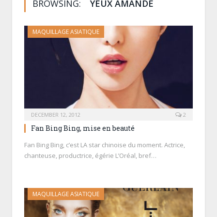
BROWSING:
YEUX AMANDE
MAQUILLAGE ASIATIQUE
DECEMBER 12, 2012
2
Fan Bing Bing, mise en beauté
Fan Bing Bing, c’est LA star chinoise du moment. Actrice,
chanteuse, productrice, égérie L’Oréal, bref…
MAQUILLAGE ASIATIQUE