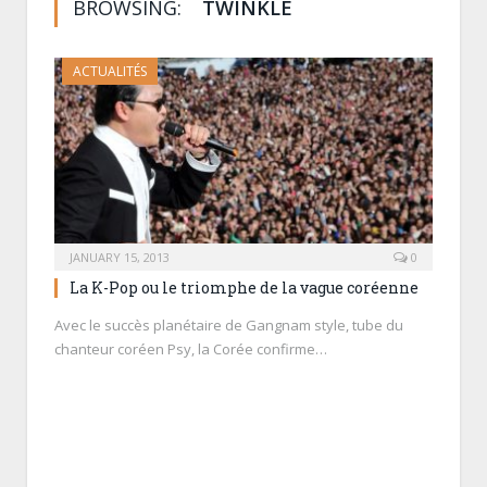
BROWSING:
TWINKLE
ACTUALITÉS
JANUARY 15, 2013
0
La K-Pop ou le triomphe de la vague coréenne
Avec le succès planétaire de Gangnam style, tube du
chanteur coréen Psy, la Corée confirme…