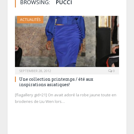
BROWSING:
PUCCI
ACTUALITÉS
SEPTEMBER 28, 2012
0
Une collection printemps / été aux
inspirations asiatiques!
[flagallery gid=21] On avait adoré la robe jaune toute en
broderies de Liu Wen lors…