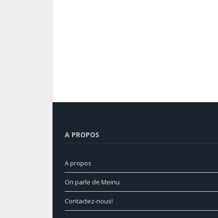
A PROPOS
A propos
On parle de Meinu
Contactez-nous!