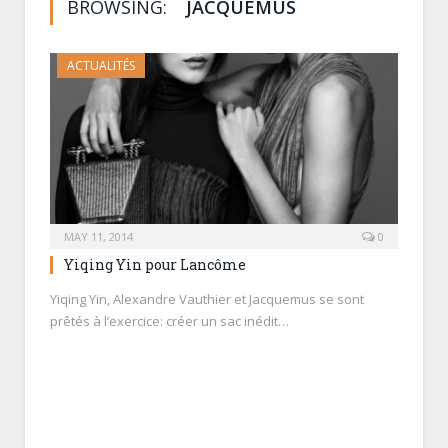
BROWSING:
JACQUEMUS
ACTUALITÉS
MAY 11, 2014
0
Yiqing Yin pour Lancôme
Yiqing Yin, Alexandre Vauthier et Jacquemus se sont
prêtés à l’exercice: créer un sac inédit…