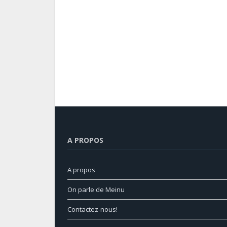
A PROPOS
A propos
On parle de Meinu
Contactez-nous!