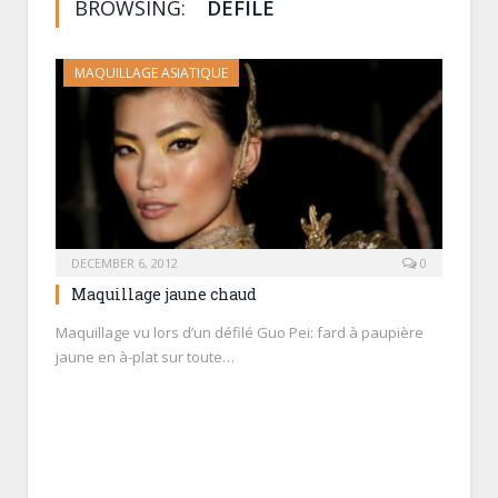
BROWSING:
DÉFILÉ
MAQUILLAGE ASIATIQUE
DECEMBER 6, 2012
0
Maquillage jaune chaud
Maquillage vu lors d’un défilé Guo Pei: fard à paupière
jaune en à-plat sur toute…