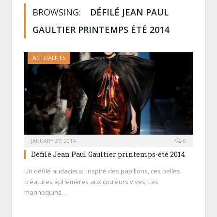
BROWSING:
DÉFILÉ JEAN PAUL
GAULTIER PRINTEMPS ÉTÉ 2014
ACTUALITÉS
JANUARY 27, 2014
0
Défilé Jean Paul Gaultier printemps-été 2014
Un défilé audacieux, inspiré des papillons, ces belles
créatures éphémères aux couleurs vives! Les
mannequins…