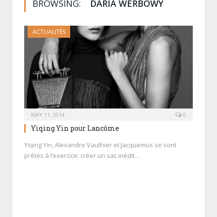
BROWSING:
DARIA WERBOWY
ACTUALITÉS
MAY 11, 2014
0
Yiqing Yin pour Lancôme
Yiqing Yin, Alexandre Vauthier et Jacquemus se sont
prêtés à l’exercice: créer un sac inédit…