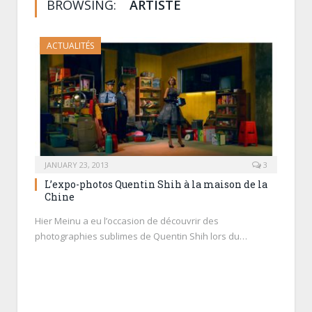
BROWSING:
ARTISTE
ACTUALITÉS
JANUARY 23, 2013
3
L’expo-photos Quentin Shih à la maison de la
Chine
Hier Meinu a eu l’occasion de découvrir des
photographies sublimes de Quentin Shih lors du…